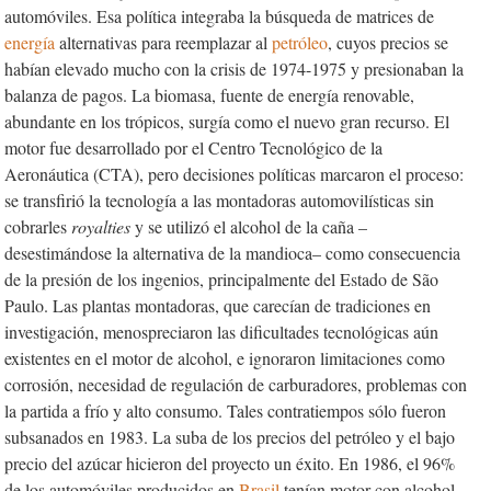
automóviles. Esa política integraba la búsqueda de matrices de
energía
alternativas para reemplazar al
petróleo
, cuyos precios se
habían elevado mucho con la crisis de 1974-1975 y presionaban la
balanza de pagos. La biomasa, fuente de energía renovable,
abundante en los trópicos, surgía como el nuevo gran recurso. El
motor fue desarrollado por el Centro Tecnológico de la
Aeronáutica (CTA), pero decisiones políticas marcaron el proceso:
se transfirió la tecnología a las montadoras automovilísticas sin
cobrarles
royalties
y se utilizó el alcohol de la caña –
desestimándose la alternativa de la mandioca– como consecuencia
de la presión de los ingenios, principalmente del Estado de São
Paulo. Las plantas montadoras, que carecían de tradiciones
en
investigación, menospreciaron las dificultades
tecnológicas aún
existentes en el motor de alcohol, e ignoraron limitaciones como
corrosión, necesidad de regulación de carburadores, problemas con
la partida a frío y alto consumo. Tales contratiempos sólo fueron
subsanados en 1983. La suba de los precios del petróleo y el bajo
precio del azúcar hicieron del proyecto un éxito. En 1986, el 96%
de los automóviles producidos en
Brasil
tenían motor con alcohol.