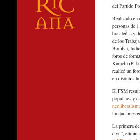
del Partido P
Realizado en 
personas de 1
brasileñas y 
de los Trabaja
Bombai, India
foros de forma
Karachi (Pakis
realizó un for
en distintos l
El FSM resultó
populares y c
neoliberalism
limitaciones e
La primera de 
civil”, elimin