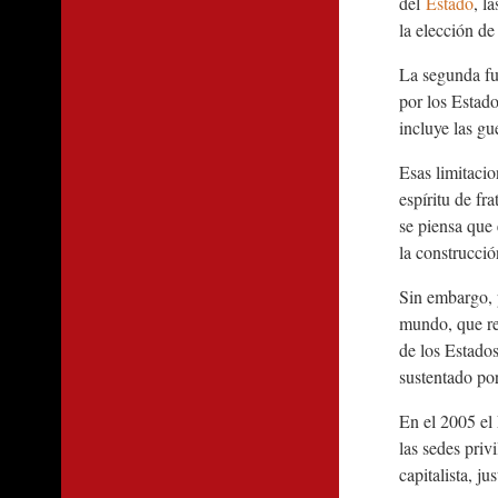
del
Estado
, l
la elección d
La segunda fue
por los Estad
incluye las gu
Esas limitaci
espíritu de fr
se piensa que 
la construcció
Sin embargo, 
mundo, que re
de los Estado
sustentado por
En el 2005 el
las sedes priv
capitalista, j