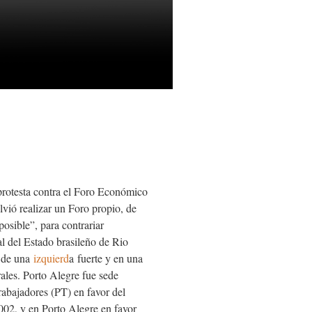
 protesta contra el Foro Económico
lvió realizar un Foro propio, de
osible”, para contrariar
al del Estado brasileño de Rio
e de una
izquierd
a
fuerte y en una
rales. Porto Alegre fue sede
rabajadores (
PT
) en favor del
002, y en Porto Alegre en favor