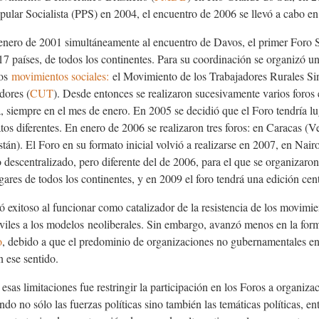
opular Socialista (PPS) en 2004, el encuentro de 2006 se llevó a cabo e
enero de 2001 simultáneamente al encuentro de Davos, el primer Foro 
17 países, de todos los continentes. Para su coordinación se organizó
dos
movimientos sociales
:
el Movimiento de los Trabajadores Rurales Sin
dores (
CUT
). Desde entonces se realizaron sucesivamente varios foros 
, siempre en el mes de enero. En 2005 se decidió que el Foro tendría lu
tos diferentes. En enero de 2006 se realizaron tres foros: en Caracas (
Ve
tán). El Foro en su formato inicial volvió a realizarse en 2007, en Nair
o descentralizado, pero diferente del de 2006, para el que se organizaro
ugares de todos los continentes, y en 2009 el foro tendrá una edición ce
 exitoso al funcionar como catalizador de la resistencia de los movimien
iviles a los modelos
neoliberales
. Sin embargo, avanzó menos en la formu
o
, debido a que el predominio de organizaciones no gubernamentales en
n ese sentido.
esas limitaciones fue restringir la participación en los Foros a organiz
ando no sólo las fuerzas políticas sino también las temáticas políticas, en