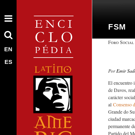
FSM
Foro Social
EN
ES
Emir Sad
El encuentro i
de Davos, real
carácter socia
al
Consenso d
Grande do Sul
ciudad marcad
permanente del
Partido del M