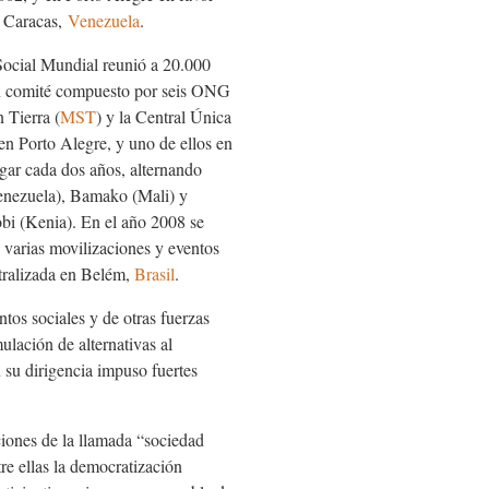
n Caracas,
Venezuela
.
Social Mundial reunió a 20.000
 un comité compuesto por seis ONG
 Tierra (
MST
) y la Central Única
en Porto Alegre, y uno de ellos en
gar cada dos años, alternando
nezuela
), Bamako (Mali) y
obi (Kenia). En el año 2008 se
n varias movilizaciones y eventos
ntralizada en Belém,
Brasil
.
tos sociales y de otras fuerzas
lación de alternativas al
 su dirigencia impuso fuertes
aciones de la llamada “sociedad
tre ellas la democratización