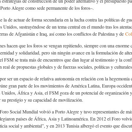
as estrategias de construcción de un poder alternativo y el presupuesto 
e Porto Alegre como sede permanente de los foros–.
 la de actuar de forma secundaria en la lucha contra las políticas de gue
os Unidos, sustrayéndose de un tema central en el mundo tras los atenta
erras de Afganistán e Iraq, así como los conflictos de Palestina y de
Co
ones hacen que los foros se vengan repitiendo, siempre con una enorme 
aternidad y solidaridad, pero sin ningún avance en la formulación de alt
el FSM se trata más de encuen­tros que dan lugar al testimonio y la con
n real de propuestas globales y de fuerzas sociales, políticas y culturales
por ser un espacio de relativa autonomía en relación con la hegemonía 
úne gran parte de los movimientos de América Latina, Europa occident
s Unidos, África y Asia, el FSM goza de un potencial de organización y 
 su prestigio y su capacidad de movilización.
 Foro Social Mundial volvió a Porto Alegre y tuvo representantes de más
ilegiaron países de África, Asia y Latinoamérica. En 2012 el Foro volvió
usticia social y ambiental”, y en 2013 Tunisia albergó el evento que disc