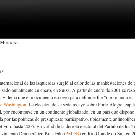
 Mundial
er
nternacional de las izquierdas surgió al calor de las manifestaciones de
izado anualmente en enero, en Suiza. A partir de enero de 2001 se reso
l. El lema que el movimiento escogió para definirse fue “otro mundo es p
e Washington
. La elección de su sede recayó sobre Porto Alegre, capit
, por encontrarse en un continente globalizado, en un país que dispon
a por las políticas de
presupuesto participativo
, típicamente antineolibe
 Foro hasta 2005. En virtud de la derrota electoral del Partido de los T
ovimiento Democrático Brasileño (
PMDB
) en Rio Grande do Sul, en 2