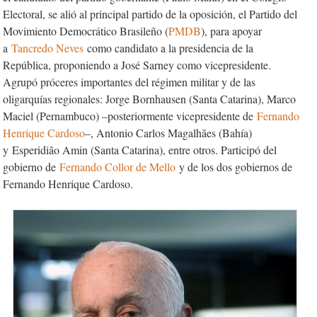
Electoral, se alió al principal partido de la oposición, el Partido del
Movimiento Democrático Brasileño (
PMDB
), para apoyar
a
Tancredo Neves
como candidato a la presidencia de la
República, proponiendo a José Sarney como vicepresidente.
Agrupó próceres importantes del régimen militar y de las
oligarquías regionales: Jorge Bornhausen (Santa Catarina), Marco
Maciel (Pernambuco) –posteriormente vicepresidente de
Fernando
Henrique Cardoso
–, Antonio Carlos Magalhães (Bahía)
y
Esperidião Amin (Santa Catarina), entre otros. Participó del
gobierno de
Fernando Collor de Mello
y de los dos gobiernos de
Fernando Henrique Cardoso.