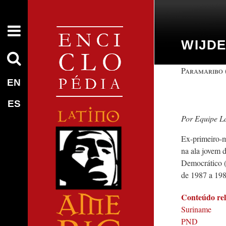
WIJDE
Paramaribo 
EN
ES
Equipe L
Ex-primeiro-m
na ala jovem 
Democrático 
de 1987 a 198
Conteúdo re
Suriname
PND