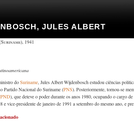
NBOSCH, JULES ALBERT
(Suriname), 1941
atinoamericana
inistro do
Suriname
, Jules Albert Wijdenbosch estudou ciências polític
do Partido Nacional do Suriname (
PNS
). Posteriormente, tornou-se me
(
PND
), que deteve o poder durante os anos 1980, ocupando o cargo de s
8 e vice-presidente de janeiro de 1991 a setembro do mesmo ano, e pre
lacionado