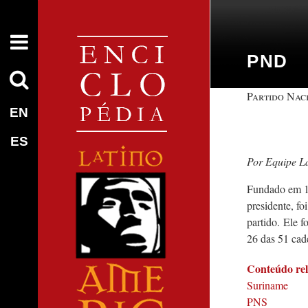
PND
Partido Nac
EN
ES
Equipe L
Fundado em 19
presidente, f
partido. Ele f
26 das 51 cad
Conteúdo re
Suriname
PNS