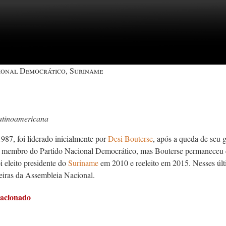
ional Democrático, Suriname
atinoamericana
87, foi liderado inicialmente por
Desi Bouterse
, após a queda de seu 
oi membro do Partido Nacional Democrático, mas Bouterse permaneceu 
oi eleito presidente do
Suriname
em 2010 e reeleito em 2015. Nesses últi
eiras da Assembleia Nacional.
lacionado