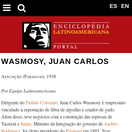
ES
EN
WASMOSY, JUAN CARLOS
Assunção (Paraguai), 1938
Equipe Latinoamericana
Dirigente do
Partido Colorado
, Juan Carlos Wasmosy é empresário
vinculado à exportação de fibra de algodão e criador de gado.
Além disso, teve negócios com a construção das represas de
Yaciretá e
Itaipu
. Ministro da Integração do governo de
Andrés
Rodríguez
, foi eleito presidente do
Paraguai
em 1993. Teve