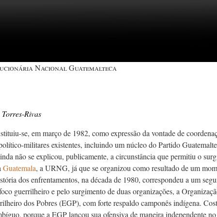
ucionária Nacional Guatemalteca
 Torres-Rivas
tuiu-se, em março de 1982, como expressão da vontade de coordenaç
político-militares existentes, incluindo um núcleo do Partido Guatemal
nda não se explicou, publicamente, a circunstância que permitiu o surg
a
Guatemala
, a URNG, já que se organizou como resultado de um mome
stória dos enfrentamentos, na década de 1980, correspondeu a um seg
foco guerrilheiro e pelo surgimento de duas organizações, a Organiz
rilheiro dos Pobres (EGP), com forte respaldo camponês indígena. Co
mbíguo, porque a EGP lançou sua ofensiva de maneira independente no 