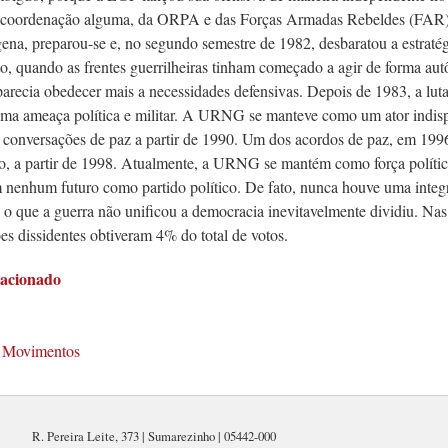
 coordenação alguma, da ORPA e das Forças Armadas Rebeldes (FAR). 
gena, preparou-se e, no segundo semestre de 1982, desbaratou a estrat
, quando as frentes guerrilheiras tinham começado a agir de forma au
arecia obedecer mais a necessidades defensivas. Depois de 1983, a luta
 uma ameaça política e militar. A URNG se manteve como um ator indisp
s conversações de paz a partir de 1990. Um dos acordos de paz, em 199
ico, a partir de 1998. Atualmente, a URNG se mantém como força políti
m nenhum futuro como partido político. De fato, nunca houve uma integr
 e o que a guerra não unificou a democracia inevitavelmente dividiu. N
es dissidentes obtiveram 4% do total de votos.
lacionado
, Movimentos
R. Pereira Leite, 373 | Sumarezinho | 05442-000