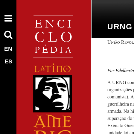
URNG
União Revol
EN
ES
Edelberto
A URNG consti
organizações 
comunista). Ai
guerrilheira n
armada. Na hi
superação do 
Exército Guer
unidade foi a