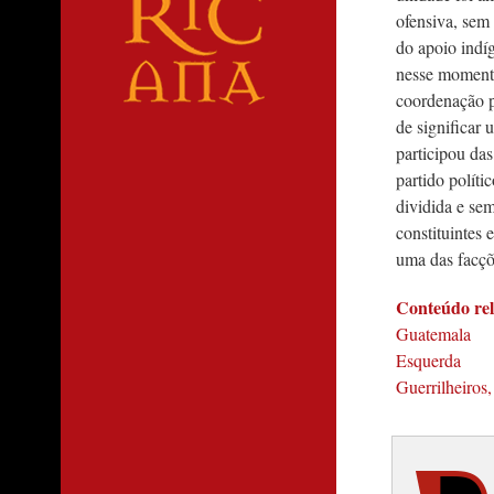
ofensiva, sem
do apoio indí
nesse momento
coordenação p
de significar
participou da
partido polít
dividida e se
constituintes
uma das facçõ
Conteúdo re
Guatemala
Esquerda
Guerrilheiros