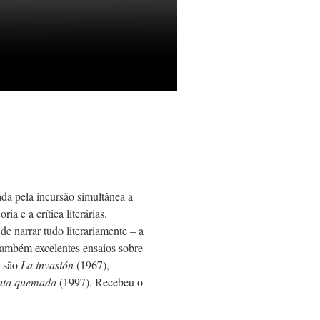
ada pela incursão simultânea a
ria e a crítica literárias.
de narrar tudo literariamente – a
 também excelentes ensaios sobre
s são
La invasión
(1967),
ata quemada
(1997). Recebeu o