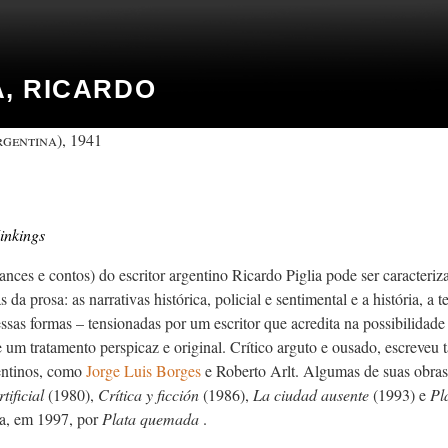
A, RICARDO
gentina), 1941
inkings
nces e contos) do escritor argentino Ricardo Piglia pode ser caracteriz
 da prosa: as narrativas histórica, policial e sentimental e a história, a teo
ssas formas – tensionadas por um escritor que acredita na possibilidade 
e um tratamento perspicaz e original. Crítico arguto e ousado, escreveu
gentinos, como
Jorge Luis Borges
e Roberto Arlt. Algumas de suas obra
tificial
(1980),
Crítica y ficción
(1986),
La ciudad ausente
(1993) e
Pl
a, em 1997, por
Plata quemada
.