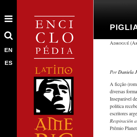
PIGLI
Adrogué (Ar
EN
ES
Daniela J
A ficção (roma
diversas formas
Inseparável de
política receb
escritores ar
Respiración ar
Prêmio Planet