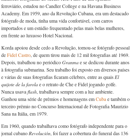
ferroviário, estudou no Candler College e na Havana Business
Academy. Em 1959, ano da Revolução Cubana, era um destacado
fotógrafo de moda, tinha uma vida confortável, com carros
importados e um estúdio frequentado pelas mais belas mulheres,
em frente ao luxuoso Hotel Nacional.
Korda apoiou desde cedo a Revolução, tornou-se fotógrafo pessoal
de
Fidel Castro
, de quem tirou mais de 12 mil fotografias até 1969.
Depois, trabalhou no perió­dico
Granma
e se dedicou durante anos
à fotografia submarina. Seu trabalho foi exposto em diversos países
e várias de suas fotografias ficaram célebres, entre as quais
El
quijote de la farola
e o retrato de Che e Fidel jogando golfe.
Nunca usava
flash
, trabalhava sempre com a luz ambiente.
Ganhou uma série de prêmios e homenagens em
Cuba
e também o
terceiro prêmio no Concurso Internacional de Fotografia Maurizio
Sana na Itália, em 1979.
Em 1960, quando trabalhava como fotógrafo independente para o
jornal cubano
Revolución
, foi fazer a cobertura do funeral das 136