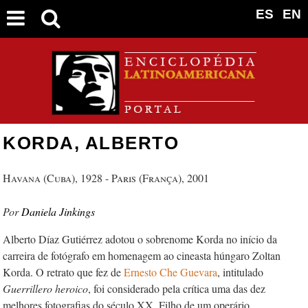
ES
EN
KORDA, ALBERTO
Havana (Cuba), 1928 - Paris (França), 2001
Daniela Jinkings
Alberto Díaz Gutiérrez adotou o sobrenome Korda no início da
carreira de fotógrafo em homenagem ao cineasta húngaro Zoltan
Korda. O retrato que fez de
Ernesto Che Guevara
, intitulado
Guerrillero heroico
, foi considerado pela crítica uma das dez
melhores fotografias do século XX. Filho de um operário