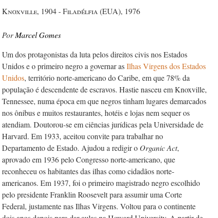
Knoxville, 1904 - Filadélfia (EUA), 1976
Marcel Gomes
Um dos protagonistas da luta pelos direitos civis nos Estados
Unidos e o primeiro negro a governar as
Ilhas Virgens dos Estados
Unidos
, território norte-americano do Caribe, em que 78% da
população é descendente de escravos. Hastie nasceu em Knoxville,
Tennessee, numa época em que negros tinham lugares demarcados
nos ônibus e muitos restaurantes, hotéis e lojas nem sequer os
atendiam. Doutorou-se­ em ciências jurídicas pela Universidade­ de
Harvard. Em 1933, aceitou convite para trabalhar no
Departamento de Estado. Ajudou a redigir o
Organic Act
,
aprovado em 1936 pelo Congresso norte-americano, que
reconheceu os habitantes das ilhas como cidadãos norte-
americanos. Em 1937, foi o primeiro magistrado negro escolhido
pelo presidente Franklin Roosevelt para assumir uma Corte
Federal, justamente nas Ilhas Virgens. Voltou para o continente
dois anos depois para dar aulas na Howard University. A partir de