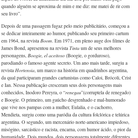
quando alguém se aproxima de mim e me diz: me matei de rir com
seu livro”.
Depois de uma passagem fugaz pelo meio publicitário, começou a
se dedicar inteiramente ao humor, publicando seu primeiro cartum
em 1964, na revista
Boom
. Em 1971, em pleno auge dos filmes de
James Bond, apresentou na revista
Tinta
um de seus melhores
personagens,
Boogie, el aceitoso
(Boogie, o gorduroso),
parodiando o famoso agente secreto. Um ano mais tarde, surgiu a
revista
Hortensia
, um marco na história em quadrinhos argentina,
da qual participaram grandes cartunistas como Caloi, Brócoli, Crist
e Ian. Nessa publicação cresceram seus dois personagens mais
conhecidos, Inodoro Pereyra, o “
renegau
”(corruptela de renegado)
e Boogie. O primeiro, um gaúcho desgrenhado e mal-humorado
que vive nos pampas com a mulher, Eulalia, e o cachorro,
Mendieta, surgiu como uma paródia da cultura folclórica e telúrica
argentina. O segundo, um mercenário norte-americano impiedoso,
misógino, sarcástico e racista, encarna, com humor ácido, o pior da
humanidade. Dois mundos, dois personagens totalmente diferentes