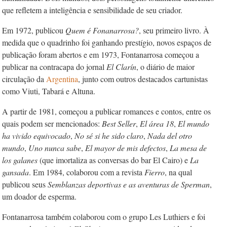
que refletem a inteligência e sensibilidade de seu criador.
Em 1972, publicou
Quem é Fonanarrosa?
, seu primeiro livro. À
medida que o quadrinho foi ganhando prestígio, novos espaços de
publicação foram abertos e em 1973, Fontanarrosa começou a
publicar na contracapa do jornal
El Clarín
, o diário de maior
circulação da
Argentina
, junto com outros destacados cartunistas
como Viuti, Tabará e Altuna.
A partir de 1981, começou a publicar romances e contos, entre os
quais podem ser mencionados:
Best Seller
,
El área 18
,
El mundo
ha vivido equivocado
,
No sé si he sido claro
,
Nada del otro
mundo
,
Uno nunca sabe
,
El mayor de mis defectos
,
La mesa de
los galanes
(que imortaliza as conversas do bar El Cairo) e
La
gansada
. Em 1984, colaborou com a revista
Fierro
, na qual
publicou seus
Semblanzas deportivas e as aventuras de Sperman
,
um doador de esperma.
Fontanarrosa também colaborou com o grupo Les Luthiers e foi