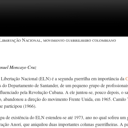
 Libertação Nacional, movimento guerrilheiro colombiano
anuel Moncayo Cruz
 Libertação Nacional (ELN) é a segunda guerrilha em importância da
C
 do Departamento de Santander, de um pequeno grupo de profissionais
influenciado pela Revolução Cubana. A ele juntou-se, pouco depois, o s
to, abandonou a direção do movimento Frente Unida, em 1965. Camilo T
e participou (1966).
apa de existência do ELN estendeu-se até 1973, ano no qual sofreu um g
ção Anorí, que aniquilou duas importantes colunas guerrilheiras. A pa