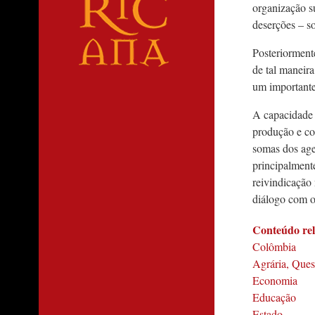
organização s
deserções – s
Posteriormente
de tal maneira
um importante
A capacidade
produção e co
somas dos age
principalmente
reivindicação
diálogo com o
Conteúdo re
Colômbia
Agrária, Ques
Economia
Educação
Estado