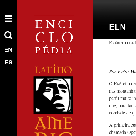
ELN
Exército de
EN
ES
Víctor M
O Exército de
nas montanhas
perfil muito 
que, para tan
combate de qu
A primeira et
chamada Opera