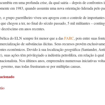
ucumbiu em uma profunda crise, da qual sairia – depois de confrontos i
omente em 1983, quando assumiu uma nova orientação liderada pelo pa
, o grupo guerrilheiro viveu seu apogeu com o controle de importantes z
 que chegou a ter, no final do século passado, 5 mil militantes – conting
 decréscimo em anos recentes.
 bélica do ELN sempre foi menor que a das
FARC
, pois entre suas fon
mercialização de substâncias ilícitas. Seus recursos provêm exclusivam
ntes econômicos. Devido à sua localização geográfica (Santander, Anti
), suas ações têm privilegiado a indústria petrolífera, em relação à qua
 nacionalista. Nos últimos anos, empreen­deu numerosas iniciativas volt
 governo, mas todas frustraram-se por múltiplas causas.
lacionado
tão