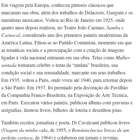
Em viagem pela Europa, conheceu pintores clássicos que
marcaram sua obra, além dos trabalhos de Delacroix, Gauguin e os
muralistas mexicanos. Voltou ao Rio de Janeiro em 1925, onde
quatro anos depois realizou, no Teatro João Caetano,
Samba e
Carnaval
, considerado uns dos primeiros painéis modernistas da
América Latina. Filiou-se ao Partido Comunista, momento em que
as temáticas sociais e a preocupação com a criação de imagens
ligadas à vida nacional entraram em sua obra. Telas como
Mulher
sentada
tornaram célebre o tema da “mulata” brasileira, sua
condição social e sua sensualidade, marcante em seus trabalhos.
Em 1935, voltou a Paris, onde viveu até 1940, para retornar depois
a São Paulo. Em 1937, foi premiado pela decoração do Pavilhão
da Companhia Franco-Brasileira, na Exposição de Arte Técnica,
em Paris. Executou vários painéis, publicou álbuns com gravuras e
serigrafias, ilustrou livros, bilhetes de loteria e desenhou joias.
Também escritor, jornalista e poeta, Di Cavalcanti publicou livros
(
Viagem da minha vida
, de 1955, e
Reminiscências líricas de um
perfeito carioca
, de 1964) e colaborou em jornais e revistas.