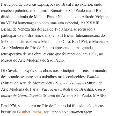
Participou de diversas exposições no Brasil e no exterior, onde
recebeu prêmios: em algumas Bienais de São Paulo (na II Bienal
dividiu o prêmio de Melhor Pintor Nacional com Alfredo Volpi, e
na VII foi homenageado com uma sala especial), na XXVIII
Bienal de Veneza (na década de 1950 havia se recusado a
participar da mostra veneziana) e na II Bienal Interamericana do
México, onde recebeu a Medalha de Ouro. Em 1954, o Museu de
Arte Moderna do Rio de Janeiro apresentou uma grande
retrospectiva de sua obra, evento que foi repetido, em 1971, no
Museu de Arte Moderna de São Paulo.
Di Cavalcanti expôs suas obras nos principais museus do mundo,
destacando-se entre seus trabalhos mais conhecidos:
Família
(Museu de Arte de Montevidéu),
Scene brésilienne
(Museu de
Arte Moderna de Paris),
Via sacra
(Catedral de Brasília),
Cinco
moças de Guaratinguetá
(Museu de Arte de São Paulo, MASP).
Em 1976, seu enterro no Rio de Janeiro foi filmado pelo cineasta
brasileiro
Glauber Rocha
, resultando no curta-metragem