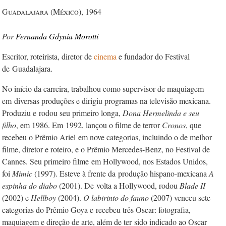
Guadalajara (México), 1964
Fernanda Gdynia Morotti
Escritor, roteirista, diretor de
cinema
e fundador do Festival
de Guadalajara.
No início da carreira, trabalhou como supervisor de maquiagem
em
diversas produções e dirigiu programas na televisão mexicana.
Produziu e
rodou seu primeiro longa,
Dona Hermelinda e seu
filho
, em 1986. Em
1992, lançou o filme de terror
Cronos
, que
recebeu o Prêmio Ariel
em nove categorias, incluindo o de melhor
filme, diretor e roteiro, e o P
rêmio Mercedes-Benz, no Festival de
Cannes. Seu primeiro filme
em Hollywood, nos Estados Unidos,
foi
Mimic
(1997). Esteve à frente da
produção hispano-mexicana
A
espinha do diabo
(2001). De
volta a Hollywood, rodou
Blade
II
(2002) e
Hellboy
(2004).
O
labirinto do fauno
(2007) venceu sete
categorias do Prêmio Goya e
recebeu três Oscar: fotografia,
maquiagem e direção de arte, além de ter
sido indicado ao Oscar