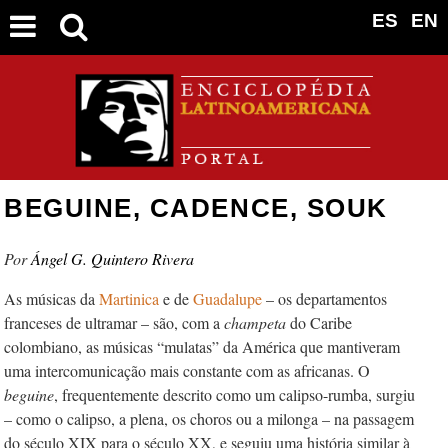
ES
EN
BEGUINE, CADENCE, SOUK
Ángel G. Quintero Rivera
As músicas da
Martinica
e de
Guadalu­pe
– os departamentos
franceses de ultramar – são, com a
champeta
do Caribe
colombiano, as músicas “mulatas” da América que mantiveram
uma intercomunicação mais constante com as africa­nas. O
beguine
, frequentemente descrito como um calipso-rumba, surgiu
– como o calipso, a plena, os choros ou a milonga – na passagem
do século XIX para o século XX, e seguiu uma história similar à