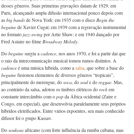
desses gêneros. Suas primeiras gravações datam de 1929, em
Paris, alcançando ampla difusão internacional pouco depois com
as
big bands
de Nova York: em 1935 com o disco
Begin the
beguine
de Xavier Cugat; em 1939 com a regravação instrumental
no formato
jazz-swing
por Artie Shaw; e em 1940 dançado por
Fred Astaire no filme
Broad­way Melody
.
Do
beguine
surgiu a
cadence
, nos anos 1970, e foi a partir daí que
o raio da intercomunicação musical tomou rumos distintos. A
cadence
é uma música híbrida, como a
salsa
, que sobre a base do
beguine
fusionou elementos de diversos gêneros “tropicais”,
principalmente do merengue, do
soca
, do
soul
e do
reggae
. Mas,
ao contrário da salsa, adotou os timbres elétricos do
rock
em
constante intercâmbio com o
pop
da África ocidental (Zaire e
Congo, em especial), que desenvolvia paralelamente seus próprios
híbridos eletrificados. Entre vários expoentes, seu mais conhecido
difusor foi o grupo Kassav.
Do
soukous
africano (com forte influência da rumba cubana, mas