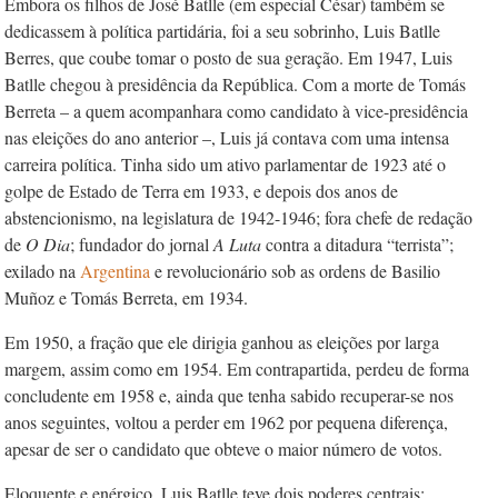
Embora os filhos de José Batlle (em especial César) também se
dedicassem à política partidária, foi a seu sobrinho, Luis Batlle
Berres, que coube tomar o posto de sua geração. Em 1947, Luis
Batlle chegou à presidência da República. Com a morte de Tomás
Berreta – a quem acompanhara como candidato à vice-presidência
nas eleições do ano anterior –, Luis já contava com uma intensa
carreira política. Tinha sido um ativo parlamentar de 1923 até o
golpe de Estado de Terra em 1933, e depois dos anos de
abstencionismo, na legislatura de 1942-1946; fora chefe de redação
de
O Dia
; fundador do jornal
A Luta
contra a ditadura “terrista”;
exilado na
Argentina
e revolucionário sob as ordens de Basilio
Muñoz e Tomás Berreta, em 1934.
Em 1950, a fração que ele dirigia ganhou as eleições por larga
margem, assim como em 1954. Em contrapartida, perdeu de forma
concludente em 1958 e, ainda que tenha sabido recuperar-se nos
anos seguintes, voltou a perder em 1962 por pequena diferença,
apesar de ser o candidato que obteve o maior número de votos.
Eloquente e enérgico, Luis Batlle teve dois poderes centrais: