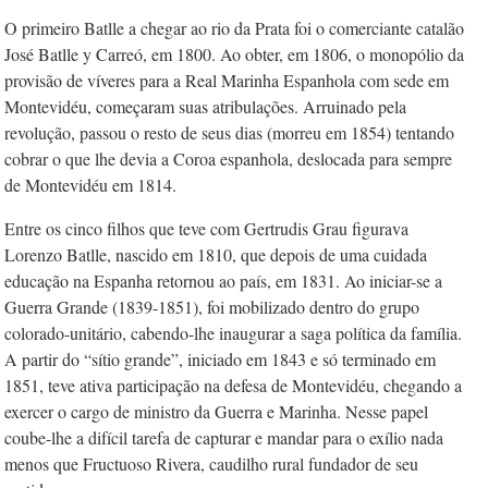
O primeiro Batlle a chegar ao rio da Prata foi o comerciante catalão
José Batlle y Carreó, em 1800. Ao obter, em 1806, o monopólio da
provisão de víveres para a Real Marinha Espanhola com sede em
Montevidéu, começaram suas atribulações. Arruinado pela
revolução, passou o resto de seus dias (morreu em 1854) tentando
cobrar o que lhe devia a Coroa espanhola, deslocada para sempre
de Montevidéu em 1814.
Entre os cinco filhos que teve com Gertrudis Grau figurava
Lorenzo Batlle, nascido em 1810, que depois de uma cuidada
educação na Espanha retornou ao país, em 1831. Ao iniciar-se a
Guerra Grande (1839-1851), foi mobilizado dentro do grupo
colorado-unitário, cabendo-lhe inaugurar a saga política da família.
A partir do “sítio grande”, iniciado em 1843 e só terminado em
1851, teve ativa participação na defesa de Montevidéu, chegando a
exercer o cargo de ministro da Guerra e Marinha. Nesse papel
coube-lhe a difícil tarefa de capturar e mandar para o exílio nada
menos que Fructuoso Rivera, caudilho rural fundador de seu