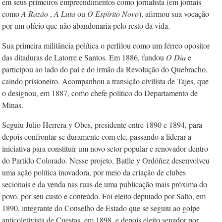
em seus primeiros empreendimentos como jornalista (em jornais
como
A Razão
,
A Luta
ou
O Espírito Novo
), afirmou sua vocação
por um ofício que não abandonaria pelo resto da vida.
Sua primeira militância política o perfilou como um férreo opositor
das ditaduras de Latorre e Santos. Em 1886, fundou
O Dia
e
participou ao lado do pai e do irmão da Revolução do Quebracho,
caindo prisioneiro. Acompanhou a transição civilista de Tajes, que
o designou, em 1887, como chefe político do Departamento de
Minas.
Seguiu Julio Herrera y Obes, presidente entre 1890 e 1894, para
depois confrontar-se duramente com ele, passando a liderar a
iniciativa para constituir um novo setor popular e renovador dentro
do Partido Colorado. Nesse projeto, Batlle y Ordóñez desenvolveu
uma ação política inovadora, por meio da criação de clubes
secionais e da venda nas ruas de uma publicação mais próxima do
povo, por seu custo e conteúdo. Foi eleito deputado por Salto, em
1890, integrante do Conselho de Estado que se seguiu ao golpe
anticoletivista de Cuestas, em 1898, e depois eleito senador por