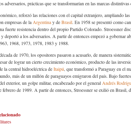
los adversarios, prácticas que se transformarían en las marcas distintivas
onómico, reforzó las relaciones con el capital extranjero, ampliando las
n empresas de la
Argentina
y de
Brasil
. En 1958 se presentó como cand
a fuerte resistencia dentro del propio Partido Colorado. Stroessner dis
o y deportó a los adversarios. A partir de entonces empezó a gobernar a
1963, 1968, 1973, 1978, 1983 y 1988.
 década de 1970, los opositores pasaron a acusarlo, de manera sistemáti
ar de lograr un cierto crecimiento económico, producto de las inversio
e la central hidroeléctrica de
Itaipú
, que transformó a Paraguay en el 
mundo, más de un millón de paraguayos emigraron del país. Bajo fuertes
el exterior, un golpe militar, encabezado por el general
Andrés Rodríg
de febrero de 1989.
A partir de entonces, Stroessner se exilió en Brasil,
elacionado
itares