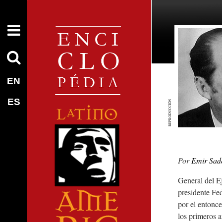
EN
ES
REPRODUCCIÓN
Emir Sad
General del E
presidente Fe
por el entonc
los primeros a