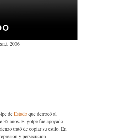
DO
il), 2006
golpe de
Estado
que derrocó al
e 35 años. El golpe fue apoyado
ienzo trató de copiar su estilo. En
 represión y persecución