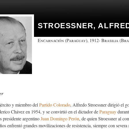
STROESSNER, ALFRE
Encarnación (Paraguay), 1912- Brasilia (Bras
er
jército y miembro del
Partido Colorado
, Alfredo Stroessner dirigió el 
derico Chávez en 1954, y se convirtió en el dictador de
Paraguay
durant
es presidente argentino
Juan Domingo Perón
, de quien Stroessner al com
ños enfrentó grandes movilizaciones de resistencia, siempre con severa