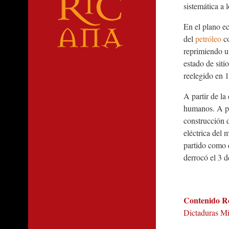
sistemática a 
En el plano ec
del
petróleo
co
reprimiendo un
estado de siti
reelegido en 
A partir de la
humanos. A pes
construcción d
eléctrica del 
partido como d
derrocó el 3 
Contenido R
Dictaduras Mil