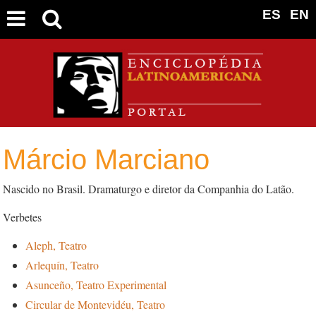
ES
EN
Márcio Marciano
Nascido no Brasil. Dramaturgo e diretor da Companhia do Latão.
Verbetes
Aleph, Teatro
Arlequín, Teatro
Asunceño, Teatro Experimental
Circular de Montevidéu, Teatro