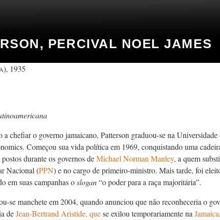
RSON, PERCIVAL NOEL JAMES
a), 1935
atinoamericana
o a chefiar o governo jamaicano, Patterson graduou-se na Universidade
nomics. Começou sua vida política em 1969, conquistando uma cadeira
 postos durante os governos de
Michael Norman Manley
, a quem subst
ar Nacional (
PPN
) e no cargo de primeiro-ministro. Mais tarde, foi ele
ndo em suas campanhas o
slogan
“o poder para a raça majoritária”.
nou-se manchete em 2004, quando anunciou que não reconheceria o go
ia de
Jean-Bertrand
Aristide, que
se exilou temporariamente na
Jamaica