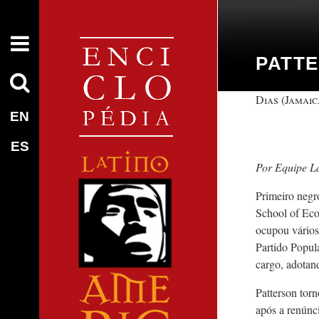
PATTE
Dias (Jamaic
EN
ES
Equipe L
Primeiro negr
School of Eco
ocupou vários
Partido Popul
cargo, adota
Patterson tor
após a renúnc