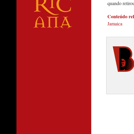
quando retirou
Conteúdo re
Jamaica