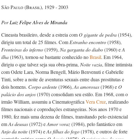
São Paulo (Brasil), 1929 - 2003
Luiz Felipe Alves de Miranda
Cineasta brasileiro, desde a estreia com
O gigante de pedra
(1954),
dirigiu um total de 25 filmes. Com
Estranho encontro
(1958),
Fronteiras do inferno
(1959),
Na garganta do diabo
(1960) e
A
ilha
(1963), tornou-se bastante conhecido no
Brasil
. Em 1964,
dirigiu o que talvez seja sua obra-prima,
Noite vazia
, filme intimista
com Odete Lara, Norma Bengell, Mário Benvenuti e Gabrielle
Tinti, sobre a noite de aventuras sexuais entre duas prostitutas e
dois homens.
Corpo ardente
(1966),
As amorosas
(1968) e
O
palácio dos anjos
(1970) consolidam seu estilo. Em 1968, com o
irmão William, assumiu a Cinematográfica
Vera Cruz
, realizando
filmes nacionais e coproduções estrangeiras. Nos anos 1970 e
1980, fez mais uma dezena de filmes, transitando pelo existencial
em
As deusas
(1972) e
Amor voraz
(1984), pelo fantástico em
Anjo da noite
(1974) e
As filhas do fogo
(1978), e outros de forte
conteúdo erótico como
O desejo
(1975),
O prisioneiro do sexo