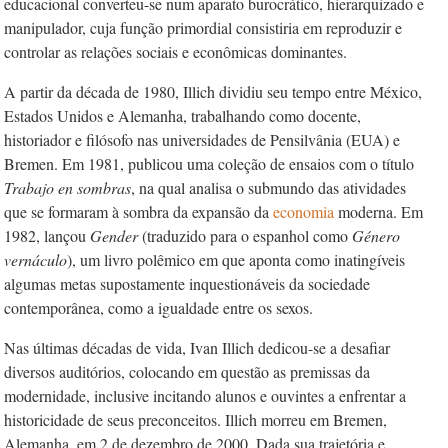
educacional converteu-se num aparato burocrático, hierarquizado e
manipulador, cuja função primordial consistiria em reproduzir e
controlar as relações sociais e econômicas dominantes.
A partir da década de 1980, Illich dividiu seu tempo entre México,
Estados Unidos e Alemanha, trabalhando como docente,
historiador e filósofo nas universidades de Pensilvânia (EUA) e
Bremen. Em 1981, publicou uma coleção de ensaios com o título
Trabajo en sombras
, na qual analisa o submundo das atividades
que se formaram à sombra da expansão da
economia
moderna. Em
1982, lançou
Gender
(traduzido para o espanhol como
Género
vernáculo
), um livro polêmico em que aponta como inatingíveis
algumas metas supostamente inquestionáveis da sociedade
contemporânea, como a igualdade entre os sexos.
Nas últimas décadas de vida, Ivan Illich dedicou-se a desafiar
diversos auditórios, colocando em questão as premissas da
modernidade, inclusive incitando alunos e ouvintes a enfrentar a
historicidade de seus preconceitos. Illich morreu em Bremen,
Alemanha, em 2 de dezembro de 2000. Dada sua trajetória e