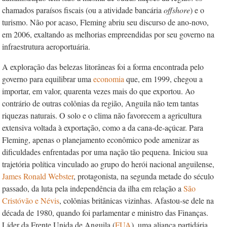
chamados paraísos fiscais (ou a atividade bancária
offshore
) e o
turismo. Não por acaso, Fleming abriu seu discurso de ano-novo,
em 2006, exaltando as melhorias empreendidas por seu governo na
infraestrutura aeroportuária.
A exploração das belezas litorâneas foi a forma encontrada pelo
governo para equilibrar uma
economia
que, em 1999, chegou a
importar, em valor, quarenta vezes mais do que exportou. Ao
contrário de outras colônias da região, Anguila não tem tantas
riquezas naturais. O solo e o clima não favorecem a agricultura
extensiva voltada à exportação, como a da cana-de-açúcar. Para
Fleming, apenas o planejamento econômico pode amenizar as
dificuldades enfrentadas por uma nação tão pequena. Iniciou sua
trajetória política vinculado ao grupo do herói nacional anguilense,
James Ronald Webster
, protagonista, na segunda metade do século
passado, da luta pela independência da ilha em relação a
São
Cristóvão e Névis
, colônias britânicas vizinhas. Afastou-se dele na
década de 1980, quando foi parlamentar e ministro das Finanças.
Líder da Frente Unida de Anguila (
FUA
), uma aliança partidária,