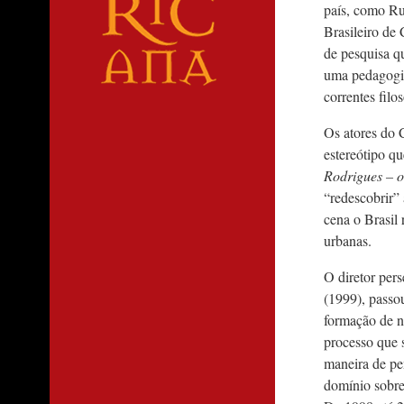
país, como Ru
Brasileiro de
de pesquisa q
uma pedagogia
correntes filos
Os atores do 
estereótipo q
Rodrigues – o
“redescobrir”
cena o Brasil
urbanas.
O diretor per
(1999), passo
formação de nú
processo que s
maneira de pe
domínio sobre