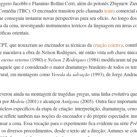
ggero Jacobbi e Flamínio Bollini Cerri, além do polonês Zbigniew Ziem
 Comédia (TBC). O encenador transitou pelo chamado
teatro
comercial e
ue conseguiu instaurar novas perspectivas para seu ofício. Ao longo do
 da cena, investigando instrumentos teóricos da linguagem em áreas 
óficas orientais.
CPT, que trouxeram ao encenador as técnicas da
criação coletiva
, cont
ue maculava a obra de Nelson Rodrigues, até então vista sob chave única
 eterno retorno
(1980) e
Nelson 2 Rodrigues
(1984) modificaram tal p
 aquele que é considerado o maior dramaturgo brasileiro de todos os t
 rural, em montagens como
Vereda da salva
ção
(1993), de Jorge Andrad
severou ainda na montagem de tragédias gregas, uma linha evolutiva qu
u por
Medeia
(2001) e alcançou
Antígona
(2005). Outra face important
cleos específicos da etapa de criação: interpretação, dramaturgia, cen
e reflete também nas noções do encenador e do próprio espectador, inst
nsar a cena. Essa vocação para o experimento fica evidente na série
Pr
ê
 os diversos procedimentos, desde o texto até a direção; Antunes se co