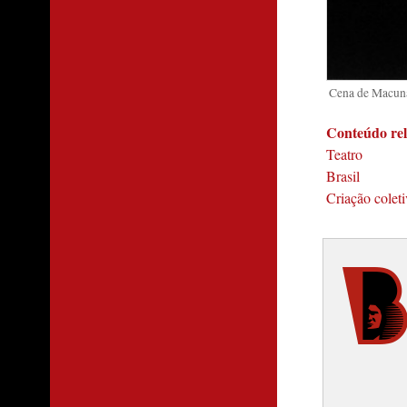
Cena de Macuna
Conteúdo re
Teatro
Brasil
Criação colet