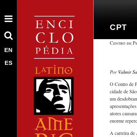
CPT
Centro de P
EN
ES
Valmir Sa
O Centro de P
cidade de São
um desdobrame
apresentações
atores causa
enorme reperc
A carreira de 