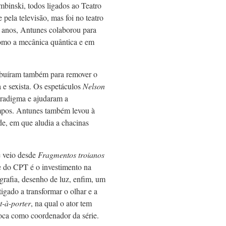
binski, todos ligados ao Teatro
 pela televisão, mas foi no teatro
s anos, Antunes colaborou para
como a mecânica quântica e em
ribuíram também para remover o
 e sexista. Os espetáculos
Nelson
aradigma e ajudaram a
empos. Antunes também levou à
e, em que aludia a chacinas
e veio desde
Fragmentos troianos
e do CPT é o investimento na
ografia, desenho de luz, enfim, um
igado a transformar o olhar e a
t-à-porter
, na qual o ator tem
loca como coordenador da série.