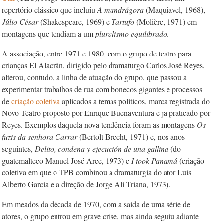
repertório clássico que incluiu
A mandrágora
(Maquiavel, 1968),
Júlio C
ésar
(Shakespeare, 1969) e
Tartufo
(Molière, 1971) em
montagens que tendiam a um
pluralismo equilibrado
.
A associação, entre 1971 e 1980, com o grupo de teatro para
crianças El Alacrán, dirigido pelo dramaturgo Carlos José Reyes,
alterou, contudo, a linha de atuação do grupo, que passou a
experimentar trabalhos de rua com bonecos gigantes e processos
de
criação coletiva
aplicados a temas políticos, marca registrada do
Novo Teatro proposto por Enrique Buenaventura e já praticado por
Reyes. Exemplos daquela nova tendência foram as montagens
Os
fuzis da senhora Carrar
(Bertolt Brecht, 1971) e, nos anos
seguintes,
Delito, condena y ejecución de una gallina
(do
guatemalteco Manuel José Arce, 1973) e
I took Panamá
(criação
coletiva em que o TPB combinou a dramaturgia do ator Luis
Alberto García e a direção de Jorge Alí Triana, 1973).
Em meados da década de 1970, com a saída de uma série de
atores, o grupo entrou em grave crise, mas ainda seguiu adiante