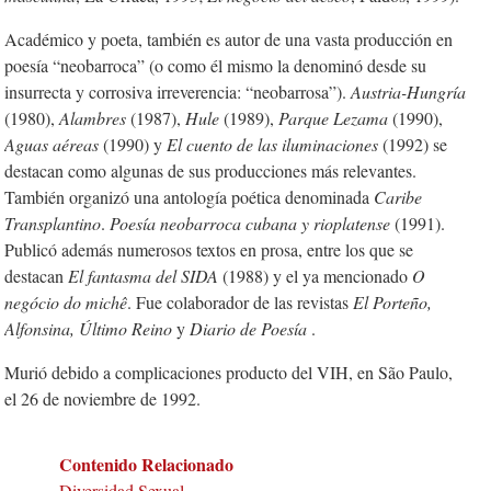
Académico y poeta, también es autor de una vasta producción en
poesía “neobarroca” (o como él mismo la denominó desde su
insurrecta y corrosiva irreverencia: “neobarrosa”).
Austria-Hungría
(1980),
Alambres
(1987),
Hule
(1989),
Parque Lezama
(1990),
Aguas aéreas
(1990) y
El cuento de las iluminaciones
(1992) se
destacan como algunas de sus producciones más relevantes.
También organizó una
antología poética denominada
Caribe
Transplantino
.
Poesía neobarroca cubana y rioplatense
(1991).
Publicó además numerosos textos en prosa, entre los que se
destacan
El fantasma del SIDA
(1988) y el ya mencionado
O
negócio do michê
.
Fue colaborador de las revistas
El Porteño,
Alfonsina, Último Reino
y
Diario de Poesía
.
Murió debido a complicaciones producto del VIH, en São Paulo,
el 26 de noviembre de 1992.
Contenido Relacionado
Diversidad Sexual