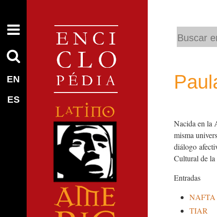
Buscar
Búsqueda
Avanzada…
Paul
EN
ES
Nacida en la 
misma univers
diálogo afecti
Cultural de l
Entradas
NAFTA
TIAR