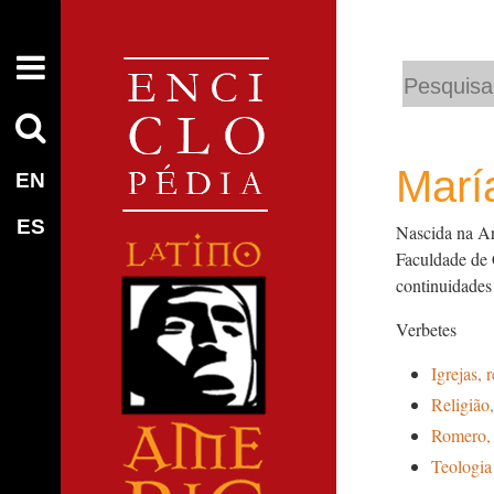
Busca
Busca
Avançada…
María
EN
ES
Nascida na Ar
Faculdade de 
continuidades
Verbetes
Igrejas, 
Religião
Romero,
Teologia