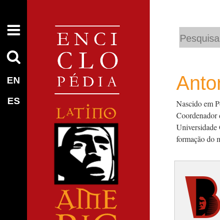
Busca
Busca
Avançada…
Anto
EN
ES
Nascido em Po
Coordenador d
Universidade 
formação do